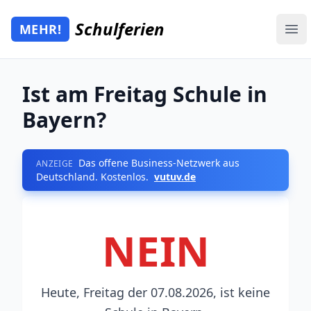
Zum Hauptinhalt springen
Schulferien
MEHR!
Mehr Schulferien
Ope
Ist am Freitag Schule in
Bayern?
Das offene Business-Netzwerk aus
ANZEIGE
Deutschland. Kostenlos.
vutuv.de
NEIN
Heute, Freitag der 07.08.2026, ist keine