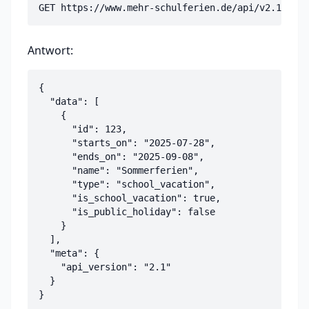
GET https://www.mehr-schulferien.de/api/v2.1/fede
Antwort:
{

  "data": [

    {

      "id": 123,

      "starts_on": "2025-07-28",

      "ends_on": "2025-09-08",

      "name": "Sommerferien",

      "type": "school_vacation",

      "is_school_vacation": true,

      "is_public_holiday": false

    }

  ],

  "meta": {

    "api_version": "2.1"

  }

}