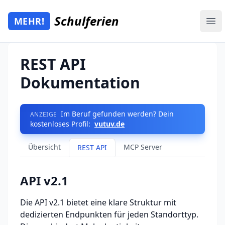
Zum Hauptinhalt springen
Schulferien
MEHR!
Mehr Schulferien
Ope
REST API
Dokumentation
Im Beruf gefunden werden? Dein
ANZEIGE
kostenloses Profil:
vutuv.de
Übersicht
MCP Server
REST API
API v2.1
Die API v2.1 bietet eine klare Struktur mit
dedizierten Endpunkten für jeden Standorttyp.