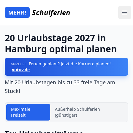
Zum Hauptinhalt springen
Schulferien
MEHR!
Mehr Schulferien
Ope
20 Urlaubstage 2027 in
Hamburg optimal planen
Ferien geplant? Jetzt die Karriere planen!
ANZEIGE
vutuv.de
Mit 20 Urlaubstagen bis zu 33 freie Tage am
Stück!
Maximale
Außerhalb Schulferien
Freizeit
(günstiger)