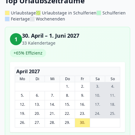
Top Urlaubszeiträume
Urlaubstage
Urlaubstage in Schulferien
Schulferien
Feiertage
Wochenenden
30. April – 1. Juni 2027
1
33 Kalendertage
+65% Effizienz
April 2027
Mo
Di
Mi
Do
Fr
Sa
So
1.
2.
3.
4.
5.
6.
7.
8.
9.
10.
11.
12.
13.
14.
15.
16.
17.
18.
19.
20.
21.
22.
23.
24.
25.
26.
27.
28.
29.
30.