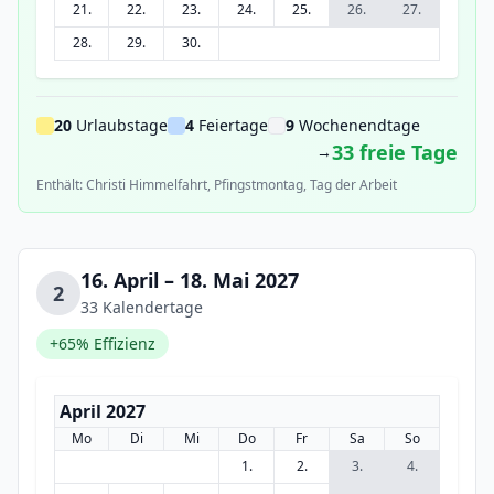
21.
22.
23.
24.
25.
26.
27.
28.
29.
30.
20
Urlaubstage
4
Feiertage
9
Wochenendtage
33 freie Tage
→
Enthält: Christi Himmelfahrt, Pfingstmontag, Tag der Arbeit
16. April – 18. Mai 2027
2
33 Kalendertage
+65% Effizienz
April 2027
Mo
Di
Mi
Do
Fr
Sa
So
1.
2.
3.
4.