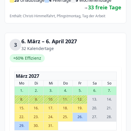
20
Urlaubstage
4
Feiertage
9
Wochenendtage
33 freie Tage
→
Enthält: Christi Himmelfahrt, Pfingstmontag, Tag der Arbeit
6. März – 6. April 2027
3
32 Kalendertage
+60% Effizienz
März 2027
Mo
Di
Mi
Do
Fr
Sa
So
1.
2.
3.
4.
5.
6.
7.
8.
9.
10.
11.
12.
13.
14.
15.
16.
17.
18.
19.
20.
21.
22.
23.
24.
25.
26.
27.
28.
29.
30.
31.