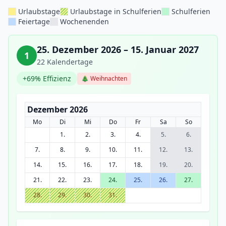
Urlaubstage
Urlaubstage in Schulferien
Schulferien
Feiertage
Wochenenden
25. Dezember 2026 – 15. Januar 2027
1
22 Kalendertage
+69% Effizienz
🎄 Weihnachten
Dezember 2026
Mo
Di
Mi
Do
Fr
Sa
So
1.
2.
3.
4.
5.
6.
7.
8.
9.
10.
11.
12.
13.
14.
15.
16.
17.
18.
19.
20.
21.
22.
23.
24.
25.
26.
27.
28.
29.
30.
31.