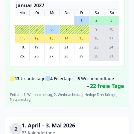
Januar 2027
Mo
Di
Mi
Do
Fr
Sa
So
1.
2.
3.
4.
5.
6.
7.
8.
9.
10.
11.
12.
13.
14.
15.
16.
17.
18.
19.
20.
21.
22.
23.
24.
25.
26.
27.
28.
29.
30.
31.
13
Urlaubstage
4
Feiertage
5
Wochenendtage
22 freie Tage
→
Enthält: 1. Weihnachtstag, 2. Weihnachtstag, Heilige Drei Könige,
Neujahrstag
1. April – 3. Mai 2026
2
33 Kalendertage