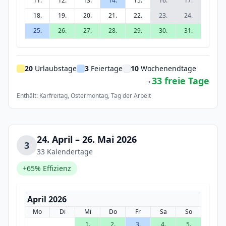
11.
12.
13.
14.
15.
16.
17.
18.
19.
20.
21.
22.
23.
24.
25.
26.
27.
28.
29.
30.
31.
20
Urlaubstage
3
Feiertage
10
Wochenendtage
33 freie Tage
→
Enthält: Karfreitag, Ostermontag, Tag der Arbeit
24. April – 26. Mai 2026
3
33 Kalendertage
+65% Effizienz
April 2026
Mo
Di
Mi
Do
Fr
Sa
So
1.
2.
3.
4.
5.