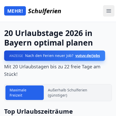
Zum Hauptinhalt springen
Schulferien
MEHR!
Mehr Schulferien
Ope
20 Urlaubstage 2026 in
Bayern optimal planen
Nach den Ferien neuer Job?
vutuv.de/jobs
ANZEIGE
Mit 20 Urlaubstagen bis zu 22 freie Tage am
Stück!
Maximale
Außerhalb Schulferien
Freizeit
(günstiger)
Top Urlaubszeiträume