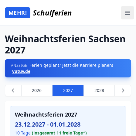
Zum Hauptinhalt springen
Schulferien
MEHR!
Mehr Schulferien
Ope
Weihnachtsferien Sachsen
2027
Ferien geplant? Jetzt die Karriere planen!
ANZEIGE
vutuv.de
2026
2027
2028
Weihnachtsferien 2027
23.12.2027 - 01.01.2028
10 Tage
(insgesamt 11 freie Tage*)