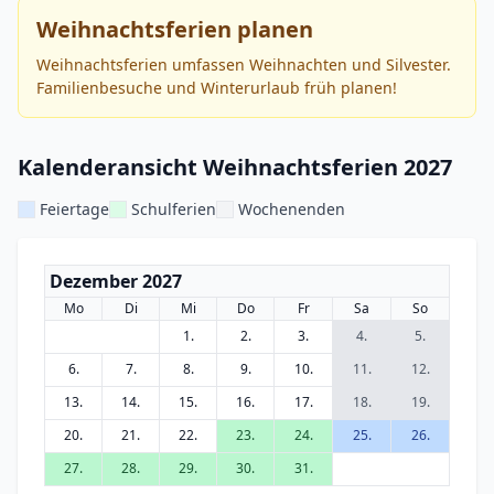
Weihnachtsferien planen
Weihnachtsferien umfassen Weihnachten und Silvester.
Familienbesuche und Winterurlaub früh planen!
Kalenderansicht Weihnachtsferien 2027
Feiertage
Schulferien
Wochenenden
Dezember 2027
Mo
Di
Mi
Do
Fr
Sa
So
1.
2.
3.
4.
5.
6.
7.
8.
9.
10.
11.
12.
13.
14.
15.
16.
17.
18.
19.
20.
21.
22.
23.
24.
25.
26.
27.
28.
29.
30.
31.