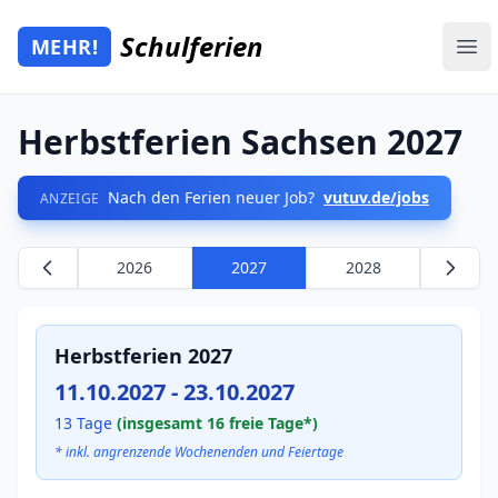
Zum Hauptinhalt springen
Schulferien
MEHR!
Mehr Schulferien
Ope
Herbstferien Sachsen 2027
Nach den Ferien neuer Job?
vutuv.de/jobs
ANZEIGE
2026
2027
2028
Herbstferien 2027
11.10.2027 - 23.10.2027
13 Tage
(insgesamt 16 freie Tage*)
* inkl. angrenzende Wochenenden und Feiertage