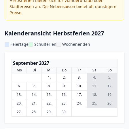
Herbstferien bieten sich für Wanderurlaub oder
Städtereisen an. Die Nebensaison bietet oft günstigere
Preise.
Kalenderansicht Herbstferien 2027
Feiertage
Schulferien
Wochenenden
September 2027
Mo
Di
Mi
Do
Fr
Sa
So
1.
2.
3.
4.
5.
6.
7.
8.
9.
10.
11.
12.
13.
14.
15.
16.
17.
18.
19.
20.
21.
22.
23.
24.
25.
26.
27.
28.
29.
30.