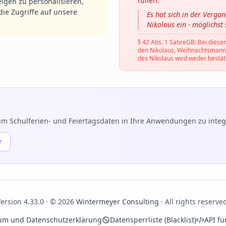
füllen.
igen zu personalisieren,
ie Zugriffe auf unsere
Es hat sich in der Verga
Nikolaus ein - möglichst
§ 42 Abs. 1 SatireGB: Bei diese
den Nikolaus, Weihnachtsmann, C
des Nikolaus wird weder bestäti
m Schulferien- und Feiertagsdaten in Ihre Anwendungen zu integr
r
ersion 4.33.0 · © 2026
Wintermeyer Consulting
· All rights reserve
um und Datenschutzerklärung
Datensperrliste (Blacklist)
API fü