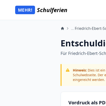
Schulferien
MEHR!
Mehr Schulferien
...
Friedrich-Ebert-S
Entschuldi
Für Friedrich-Ebert-S
Hinweis:
Dies ist ein
Schulwebseite. Der e
eingereicht werden.
Vordruck als P