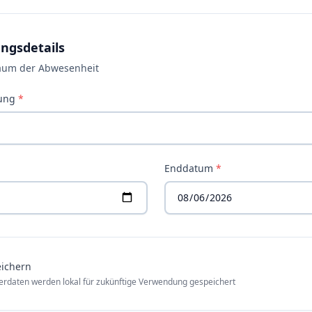
ngsdetails
aum der Abwesenheit
gung
*
Enddatum
*
eichern
erdaten werden lokal für zukünftige Verwendung gespeichert