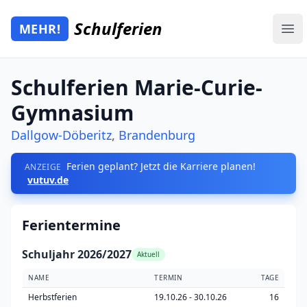
Zum Hauptinhalt springen
Schulferien
MEHR!
Mehr Schulferien
Ope
Schulferien Marie-Curie-
Gymnasium
Dallgow-Döberitz
,
Brandenburg
Ferien geplant? Jetzt die Karriere planen!
ANZEIGE
vutuv.de
Ferientermine
Schuljahr 2026/2027
Aktuell
NAME
TERMIN
TAGE
Herbstferien
19.10.26 - 30.10.26
16