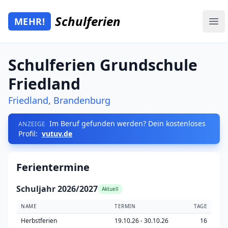
Zum Hauptinhalt springen
Schulferien
MEHR!
Mehr Schulferien
Ope
Schulferien Grundschule
Friedland
Friedland
,
Brandenburg
Im Beruf gefunden werden? Dein kostenloses
ANZEIGE
Profil:
vutuv.de
Ferientermine
Schuljahr 2026/2027
Aktuell
NAME
TERMIN
TAGE
Herbstferien
19.10.26 - 30.10.26
16