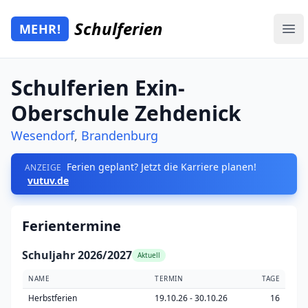
Zum Hauptinhalt springen
Schulferien
MEHR!
Mehr Schulferien
Ope
Schulferien Exin-
Oberschule Zehdenick
Wesendorf
,
Brandenburg
Ferien geplant? Jetzt die Karriere planen!
ANZEIGE
vutuv.de
Ferientermine
Schuljahr 2026/2027
Aktuell
NAME
TERMIN
TAGE
Herbstferien
19.10.26 - 30.10.26
16