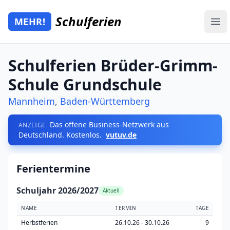
Zum Hauptinhalt springen
Schulferien
MEHR!
Mehr Schulferien
Ope
Schulferien Brüder-Grimm-
Schule Grundschule
Mannheim
,
Baden-Württemberg
Das offene Business-Netzwerk aus
ANZEIGE
Deutschland. Kostenlos.
vutuv.de
Ferientermine
Schuljahr 2026/2027
Aktuell
NAME
TERMIN
TAGE
Herbstferien
26.10.26 - 30.10.26
9