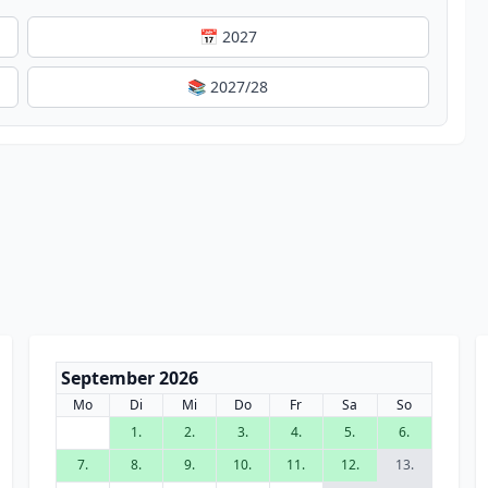
📅 2027
📚 2027/28
September 2026
Mo
Di
Mi
Do
Fr
Sa
So
1.
2.
3.
4.
5.
6.
7.
8.
9.
10.
11.
12.
13.