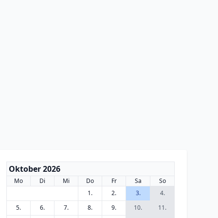
Oktober 2026
Mo
Di
Mi
Do
Fr
Sa
So
1.
2.
3.
4.
5.
6.
7.
8.
9.
10.
11.