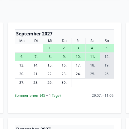
September 2027
Mo
Di
Mi
Do
Fr
Sa
So
1.
2.
3.
4.
5.
6.
7.
8.
9.
10.
11.
12.
13.
14.
15.
16.
17.
18.
19.
20.
21.
22.
23.
24.
25.
26.
27.
28.
29.
30.
Sommerferien
(45
+ 1
Tage)
29.07. - 11.09.