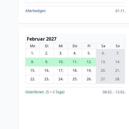
Allerheiligen
01.11.
Februar 2027
Mo
Di
Mi
Do
Fr
Sa
So
1.
2.
3.
4.
5.
6.
7.
8.
9.
10.
11.
12.
13.
14.
15.
16.
17.
18.
19.
20.
21.
22.
23.
24.
25.
26.
27.
28.
Osterferien
(5
+ 4
Tage)
08.02. - 12.02.