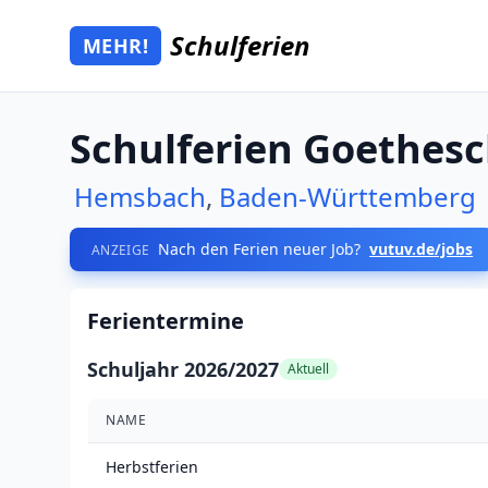
Zum Hauptinhalt springen
Schulferien
MEHR!
Mehr Schulferien
Schulferien Goethes
Hemsbach
,
Baden-Württemberg
Nach den Ferien neuer Job?
vutuv.de/jobs
ANZEIGE
Ferientermine
Schuljahr 2026/2027
Aktuell
NAME
Herbstferien