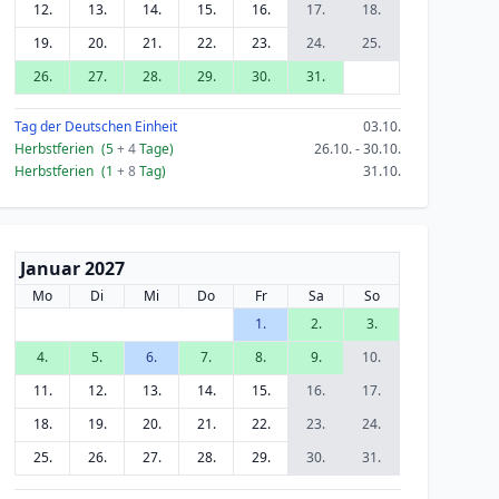
12.
13.
14.
15.
16.
17.
18.
19.
20.
21.
22.
23.
24.
25.
26.
27.
28.
29.
30.
31.
Tag der Deutschen Einheit
03.10.
Herbstferien
(5
+ 4
Tage)
26.10. - 30.10.
Herbstferien
(1
+ 8
Tag)
31.10.
Januar 2027
Mo
Di
Mi
Do
Fr
Sa
So
1.
2.
3.
4.
5.
6.
7.
8.
9.
10.
11.
12.
13.
14.
15.
16.
17.
18.
19.
20.
21.
22.
23.
24.
25.
26.
27.
28.
29.
30.
31.