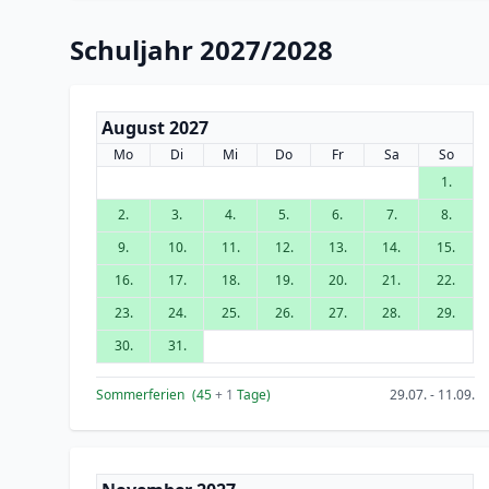
Schuljahr 2027/2028
August 2027
Mo
Di
Mi
Do
Fr
Sa
So
1.
2.
3.
4.
5.
6.
7.
8.
9.
10.
11.
12.
13.
14.
15.
16.
17.
18.
19.
20.
21.
22.
23.
24.
25.
26.
27.
28.
29.
30.
31.
Sommerferien
(45
+ 1
Tage)
29.07. - 11.09.