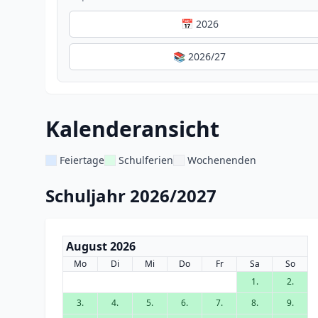
📅 2026
📚 2026/27
Kalenderansicht
Feiertage
Schulferien
Wochenenden
Schuljahr 2026/2027
August 2026
Mo
Di
Mi
Do
Fr
Sa
So
1.
2.
3.
4.
5.
6.
7.
8.
9.