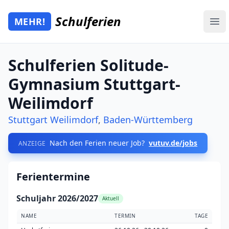
Zum Hauptinhalt springen
Schulferien
MEHR!
Mehr Schulferien
Ope
Schulferien Solitude-
Gymnasium Stuttgart-
Weilimdorf
Stuttgart Weilimdorf
,
Baden-Württemberg
Nach den Ferien neuer Job?
vutuv.de/jobs
ANZEIGE
Ferientermine
Schuljahr 2026/2027
Aktuell
NAME
TERMIN
TAGE