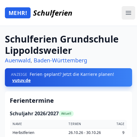
Zum Hauptinhalt springen
Schulferien
MEHR!
Mehr Schulferien
Ope
Schulferien Grundschule
Lippoldsweiler
Auenwald
,
Baden-Württemberg
Ferien geplant? Jetzt die Karriere planen!
ANZEIGE
vutuv.de
Ferientermine
Schuljahr 2026/2027
Aktuell
NAME
TERMIN
TAGE
Herbstferien
26.10.26 - 30.10.26
9