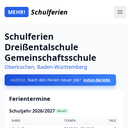
Zum Hauptinhalt springen
Schulferien
MEHR!
Mehr Schulferien
Ope
Schulferien
Dreißentalschule
Gemeinschaftsschule
Oberkochen
,
Baden-Württemberg
Nach den Ferien neuer Job?
vutuv.de/jobs
ANZEIGE
Ferientermine
Schuljahr 2026/2027
Aktuell
NAME
TERMIN
TAGE