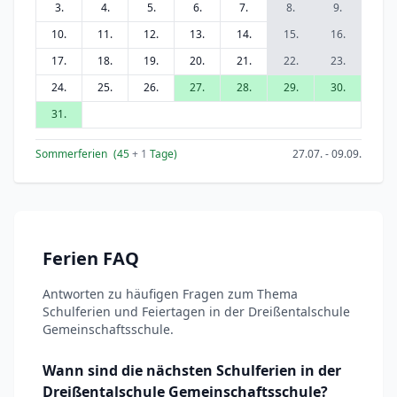
3.
4.
5.
6.
7.
8.
9.
10.
11.
12.
13.
14.
15.
16.
17.
18.
19.
20.
21.
22.
23.
24.
25.
26.
27.
28.
29.
30.
31.
Sommerferien
(45
+ 1
Tage)
27.07. - 09.09.
Ferien FAQ
Antworten zu häufigen Fragen zum Thema
Schulferien und Feiertagen in der Dreißentalschule
Gemeinschaftsschule.
Wann sind die nächsten Schulferien in der
Dreißentalschule Gemeinschaftsschule?