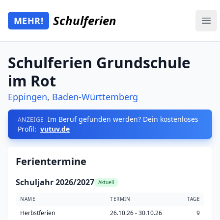
Zum Hauptinhalt springen
Schulferien
MEHR!
Mehr Schulferien
Ope
Schulferien Grundschule
im Rot
Eppingen
,
Baden-Württemberg
Im Beruf gefunden werden? Dein kostenloses
ANZEIGE
Profil:
vutuv.de
Ferientermine
Schuljahr 2026/2027
Aktuell
NAME
TERMIN
TAGE
Herbstferien
26.10.26 - 30.10.26
9