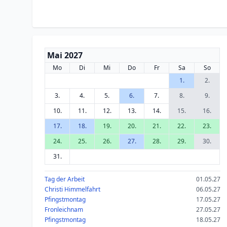
Mai 2027
Mo
Di
Mi
Do
Fr
Sa
So
1.
2.
3.
4.
5.
6.
7.
8.
9.
10.
11.
12.
13.
14.
15.
16.
17.
18.
19.
20.
21.
22.
23.
24.
25.
26.
27.
28.
29.
30.
31.
Tag der Arbeit
01.05.27
Christi Himmelfahrt
06.05.27
Pfingstmontag
17.05.27
Fronleichnam
27.05.27
Pfingstmontag
18.05.27