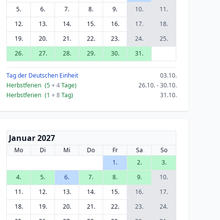
5.
6.
7.
8.
9.
10.
11.
12.
13.
14.
15.
16.
17.
18.
19.
20.
21.
22.
23.
24.
25.
26.
27.
28.
29.
30.
31.
Tag der Deutschen Einheit
03.10.
Herbstferien
(5
+ 4
Tage)
26.10. - 30.10.
Herbstferien
(1
+ 8
Tag)
31.10.
Januar 2027
Mo
Di
Mi
Do
Fr
Sa
So
1.
2.
3.
4.
5.
6.
7.
8.
9.
10.
11.
12.
13.
14.
15.
16.
17.
18.
19.
20.
21.
22.
23.
24.