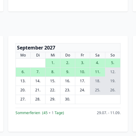
September 2027
Mo
Di
Mi
Do
Fr
Sa
So
1.
2.
3.
4.
5.
6.
7.
8.
9.
10.
11.
12.
13.
14.
15.
16.
17.
18.
19.
20.
21.
22.
23.
24.
25.
26.
27.
28.
29.
30.
Sommerferien
(45
+ 1
Tage)
29.07. - 11.09.