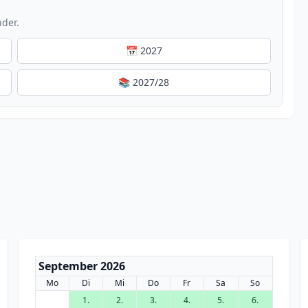
nder.
📅 2027
📚 2027/28
September 2026
Mo
Di
Mi
Do
Fr
Sa
So
1.
2.
3.
4.
5.
6.