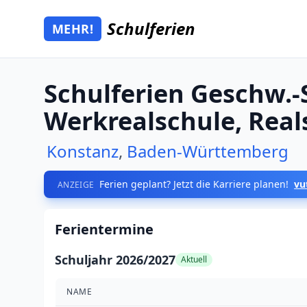
Zum Hauptinhalt springen
Schulferien
MEHR!
Mehr Schulferien
Schulferien Geschw.-
Werkrealschule, Rea
Konstanz
,
Baden-Württemberg
Ferien geplant? Jetzt die Karriere planen!
vu
ANZEIGE
Ferientermine
Schuljahr 2026/2027
Aktuell
NAME