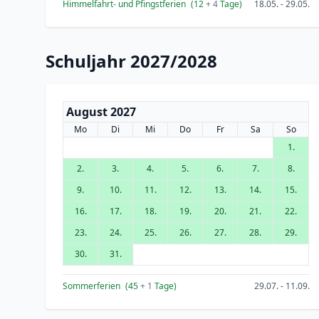
Himmelfahrt- und Pfingstferien
(12
+ 4
Tage)
18.05. - 29.05.
Schuljahr 2027/2028
August 2027
Mo
Di
Mi
Do
Fr
Sa
So
1.
2.
3.
4.
5.
6.
7.
8.
9.
10.
11.
12.
13.
14.
15.
16.
17.
18.
19.
20.
21.
22.
23.
24.
25.
26.
27.
28.
29.
30.
31.
Sommerferien
(45
+ 1
Tage)
29.07. - 11.09.