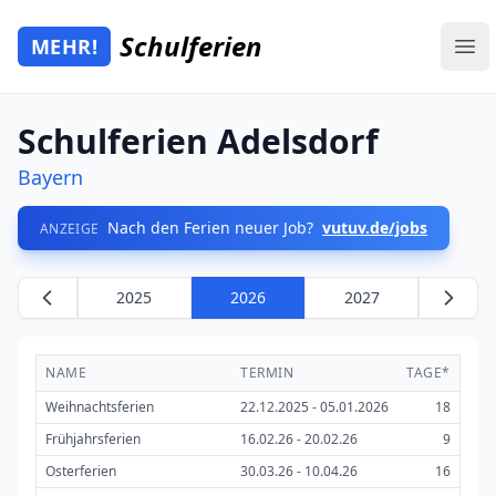
Zum Hauptinhalt springen
Schulferien
MEHR!
Mehr Schulferien
Ope
Schulferien Adelsdorf
Bayern
Nach den Ferien neuer Job?
vutuv.de/jobs
ANZEIGE
2025
2026
2027
NAME
TERMIN
TAGE*
Weihnachtsferien
22.12.2025 - 05.01.2026
18
Frühjahrsferien
16.02.26 - 20.02.26
9
Osterferien
30.03.26 - 10.04.26
16