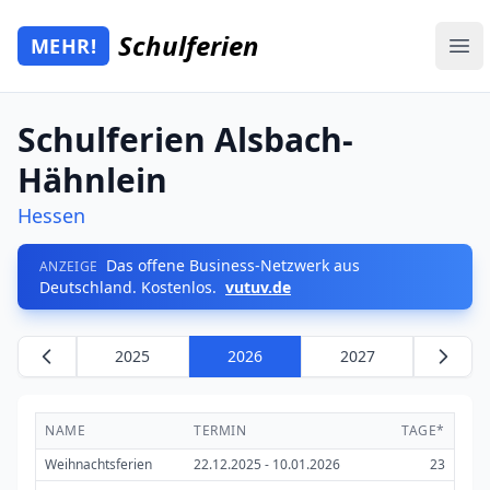
Zum Hauptinhalt springen
Schulferien
MEHR!
Mehr Schulferien
Ope
Schulferien Alsbach-
Hähnlein
Hessen
Das offene Business-Netzwerk aus
ANZEIGE
Deutschland. Kostenlos.
vutuv.de
2025
2026
2027
NAME
TERMIN
TAGE*
Weihnachtsferien
22.12.2025 - 10.01.2026
23