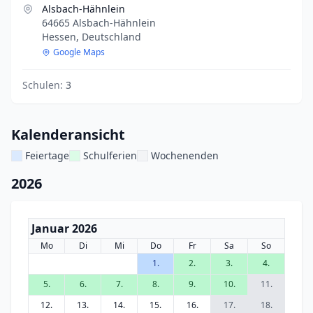
Alsbach-Hähnlein
64665 Alsbach-Hähnlein
Hessen, Deutschland
Google Maps
Schulen:
3
Kalenderansicht
Feiertage
Schulferien
Wochenenden
2026
Januar 2026
Mo
Di
Mi
Do
Fr
Sa
So
1.
2.
3.
4.
5.
6.
7.
8.
9.
10.
11.
12.
13.
14.
15.
16.
17.
18.