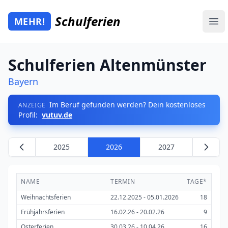
Zum Hauptinhalt springen
Schulferien
MEHR!
Mehr Schulferien
Ope
Schulferien Altenmünster
Bayern
Im Beruf gefunden werden? Dein kostenloses
ANZEIGE
Profil:
vutuv.de
2025
2026
2027
NAME
TERMIN
TAGE*
Weihnachtsferien
22.12.2025 - 05.01.2026
18
Frühjahrsferien
16.02.26 - 20.02.26
9
Osterferien
30.03.26 - 10.04.26
16