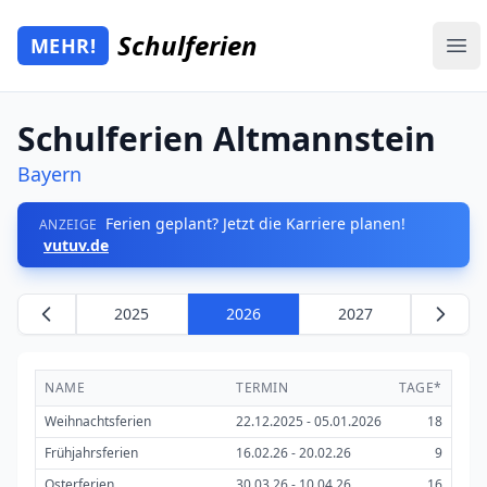
Zum Hauptinhalt springen
Schulferien
MEHR!
Mehr Schulferien
Ope
Schulferien Altmannstein
Bayern
Ferien geplant? Jetzt die Karriere planen!
ANZEIGE
vutuv.de
2025
2026
2027
NAME
TERMIN
TAGE*
Weihnachtsferien
22.12.2025 - 05.01.2026
18
Frühjahrsferien
16.02.26 - 20.02.26
9
Osterferien
30.03.26 - 10.04.26
16