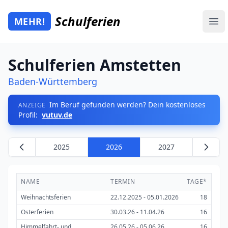
Zum Hauptinhalt springen
Schulferien
MEHR!
Mehr Schulferien
Ope
Schulferien Amstetten
Baden-Württemberg
Im Beruf gefunden werden? Dein kostenloses
ANZEIGE
Profil:
vutuv.de
2025
2026
2027
NAME
TERMIN
TAGE*
Weihnachtsferien
22.12.2025 - 05.01.2026
18
Osterferien
30.03.26 - 11.04.26
16
Himmelfahrt- und
26.05.26 - 05.06.26
16