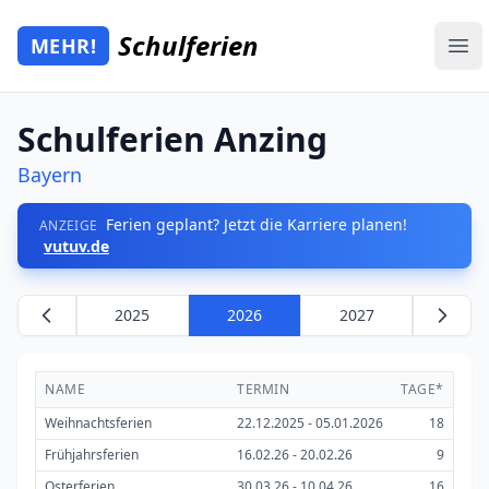
Zum Hauptinhalt springen
Schulferien
MEHR!
Mehr Schulferien
Ope
Schulferien Anzing
Bayern
Ferien geplant? Jetzt die Karriere planen!
ANZEIGE
vutuv.de
2025
2026
2027
NAME
TERMIN
TAGE*
Weihnachtsferien
22.12.2025 - 05.01.2026
18
Frühjahrsferien
16.02.26 - 20.02.26
9
Osterferien
30.03.26 - 10.04.26
16