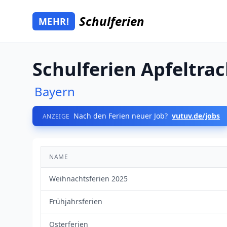
Zum Hauptinhalt springen
Schulferien
MEHR!
Mehr Schulferien
Schulferien Apfeltra
Bayern
Nach den Ferien neuer Job?
vutuv.de/jobs
ANZEIGE
NAME
Weihnachtsferien 2025
Frühjahrsferien
Osterferien