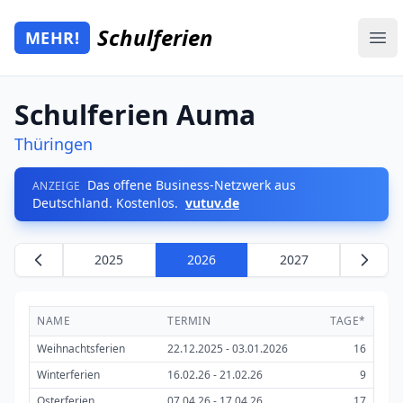
Zum Hauptinhalt springen
Schulferien
MEHR!
Mehr Schulferien
Ope
Schulferien Auma
Thüringen
Das offene Business-Netzwerk aus
ANZEIGE
Deutschland. Kostenlos.
vutuv.de
2025
2026
2027
NAME
TERMIN
TAGE*
Weihnachtsferien
22.12.2025 - 03.01.2026
16
Winterferien
16.02.26 - 21.02.26
9
Osterferien
07.04.26 - 17.04.26
17