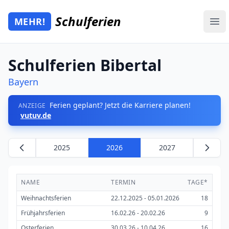
Zum Hauptinhalt springen
Schulferien
MEHR!
Mehr Schulferien
Ope
Schulferien Bibertal
Bayern
Ferien geplant? Jetzt die Karriere planen!
ANZEIGE
vutuv.de
2025
2026
2027
NAME
TERMIN
TAGE*
Weihnachtsferien
22.12.2025 - 05.01.2026
18
Frühjahrsferien
16.02.26 - 20.02.26
9
Osterferien
30.03.26 - 10.04.26
16