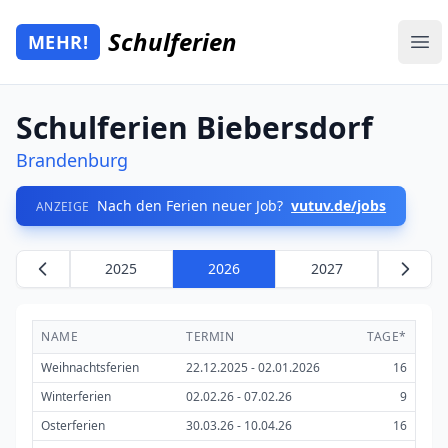
Zum Hauptinhalt springen
Schulferien
MEHR!
Mehr Schulferien
Ope
Schulferien Biebersdorf
Brandenburg
Nach den Ferien neuer Job?
vutuv.de/jobs
ANZEIGE
2025
2026
2027
NAME
TERMIN
TAGE*
Weihnachtsferien
22.12.2025 - 02.01.2026
16
Winterferien
02.02.26 - 07.02.26
9
Osterferien
30.03.26 - 10.04.26
16