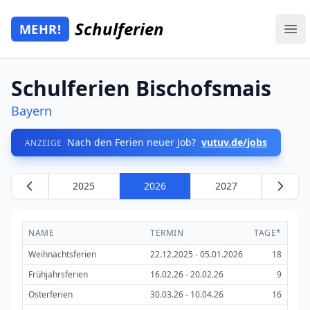
Zum Hauptinhalt springen
Schulferien
MEHR!
Mehr Schulferien
Ope
Schulferien Bischofsmais
Bayern
Nach den Ferien neuer Job?
vutuv.de/jobs
ANZEIGE
2025
2026
2027
NAME
TERMIN
TAGE*
Weihnachtsferien
22.12.2025 - 05.01.2026
18
Frühjahrsferien
16.02.26 - 20.02.26
9
Osterferien
30.03.26 - 10.04.26
16