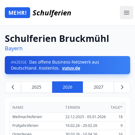
Zum Hauptinhalt springen
Schulferien
MEHR!
Mehr Schulferien
Ope
Schulferien Bruckmühl
Bayern
Das offene Business-Netzwerk aus
ANZEIGE
Deutschland. Kostenlos.
vutuv.de
2025
2026
2027
NAME
TERMIN
TAGE*
Weihnachtsferien
22.12.2025 - 05.01.2026
18
Frühjahrsferien
16.02.26 - 20.02.26
9
Osterferien
30.03.26 - 10.04.26
16