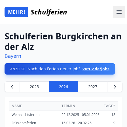
Zum Hauptinhalt springen
Schulferien
MEHR!
Mehr Schulferien
Ope
Schulferien Burgkirchen an
der Alz
Bayern
Nach den Ferien neuer Job?
vutuv.de/jobs
ANZEIGE
2025
2026
2027
NAME
TERMIN
TAGE*
Weihnachtsferien
22.12.2025 - 05.01.2026
18
Frühjahrsferien
16.02.26 - 20.02.26
9