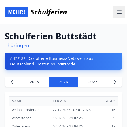
Zum Hauptinhalt springen
Schulferien
MEHR!
Mehr Schulferien
Ope
Schulferien Buttstädt
Thüringen
Das offene Business-Netzwerk aus
ANZEIGE
Deutschland. Kostenlos.
vutuv.de
2025
2026
2027
NAME
TERMIN
TAGE*
Weihnachtsferien
22.12.2025 - 03.01.2026
16
Winterferien
16.02.26 - 21.02.26
9
Osterferien
07.04.26 - 17.04.26
17