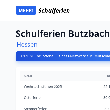
Zum Hauptinhalt springen
Schulferien
MEHR!
Mehr Schulferien
Schulferien Butzbach
Hessen
Das offene Business-Netzwerk aus Deutschla
ANZEIGE
NAME
TER
Weihnachtsferien 2025
22.
Osterferien
30.0
Sommerferien
29.0