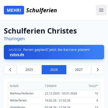
Zum Hauptinhalt springen
Schulferien
MEHR!
Mehr Schulferien
Ope
Schulferien Christes
Thüringen
Ferien geplant? Jetzt die Karriere planen!
ANZEIGE
vutuv.de
2025
2026
2027
NAME
TERMIN
TAGE*
Weihnachtsferien
22.12.2025 - 03.01.2026
16
Winterferien
16.02.26 - 21.02.26
9
Osterferien
07.04.26 - 17.04.26
17