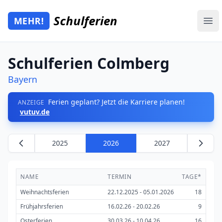
Zum Hauptinhalt springen
Schulferien
MEHR!
Mehr Schulferien
Ope
Schulferien Colmberg
Bayern
Ferien geplant? Jetzt die Karriere planen!
ANZEIGE
vutuv.de
2025
2026
2027
NAME
TERMIN
TAGE*
Weihnachtsferien
22.12.2025 - 05.01.2026
18
Frühjahrsferien
16.02.26 - 20.02.26
9
Osterferien
30.03.26 - 10.04.26
16