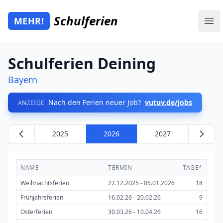
Zum Hauptinhalt springen
Schulferien
MEHR!
Mehr Schulferien
Ope
Schulferien Deining
Bayern
Nach den Ferien neuer Job?
vutuv.de/jobs
ANZEIGE
2025
2026
2027
NAME
TERMIN
TAGE*
Weihnachtsferien
22.12.2025 - 05.01.2026
18
Frühjahrsferien
16.02.26 - 20.02.26
9
Osterferien
30.03.26 - 10.04.26
16