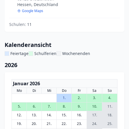
Hessen, Deutschland
Google Maps
Schulen:
11
Kalenderansicht
Feiertage
Schulferien
Wochenenden
2026
Januar 2026
Mo
Di
Mi
Do
Fr
Sa
So
1.
2.
3.
4.
5.
6.
7.
8.
9.
10.
11.
12.
13.
14.
15.
16.
17.
18.
19.
20.
21.
22.
23.
24.
25.