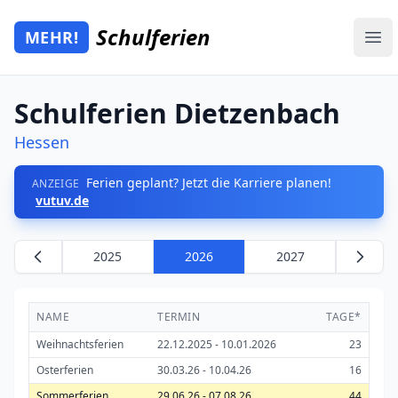
Zum Hauptinhalt springen
Schulferien
MEHR!
Mehr Schulferien
Ope
Schulferien Dietzenbach
Hessen
Ferien geplant? Jetzt die Karriere planen!
ANZEIGE
vutuv.de
2025
2026
2027
NAME
TERMIN
TAGE*
Weihnachtsferien
22.12.2025 - 10.01.2026
23
Osterferien
30.03.26 - 10.04.26
16
Sommerferien
29.06.26 - 07.08.26
44