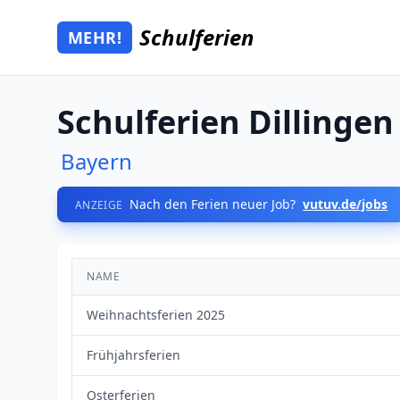
Zum Hauptinhalt springen
Schulferien
MEHR!
Mehr Schulferien
Schulferien Dillinge
Bayern
Nach den Ferien neuer Job?
vutuv.de/jobs
ANZEIGE
NAME
Weihnachtsferien 2025
Frühjahrsferien
Osterferien