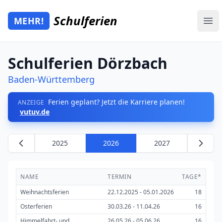
Zum Hauptinhalt springen
Schulferien
MEHR!
Mehr Schulferien
Ope
Schulferien Dörzbach
Baden-Württemberg
Ferien geplant? Jetzt die Karriere planen!
ANZEIGE
vutuv.de
2025
2026
2027
NAME
TERMIN
TAGE*
Weihnachtsferien
22.12.2025 - 05.01.2026
18
Osterferien
30.03.26 - 11.04.26
16
Himmelfahrt- und
26.05.26 - 05.06.26
16