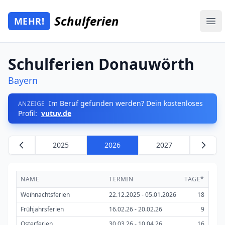
Zum Hauptinhalt springen
Schulferien
MEHR!
Mehr Schulferien
Ope
Schulferien Donauwörth
Bayern
Im Beruf gefunden werden? Dein kostenloses
ANZEIGE
Profil:
vutuv.de
2025
2026
2027
NAME
TERMIN
TAGE*
Weihnachtsferien
22.12.2025 - 05.01.2026
18
Frühjahrsferien
16.02.26 - 20.02.26
9
Osterferien
30.03.26 - 10.04.26
16