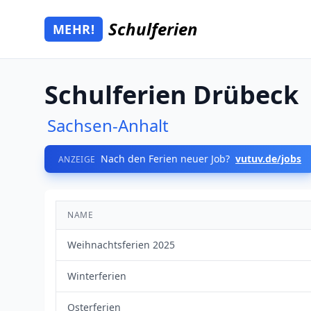
Zum Hauptinhalt springen
Schulferien
MEHR!
Mehr Schulferien
Schulferien Drübeck
Sachsen-Anhalt
Nach den Ferien neuer Job?
vutuv.de/jobs
ANZEIGE
NAME
Weihnachtsferien 2025
Winterferien
Osterferien