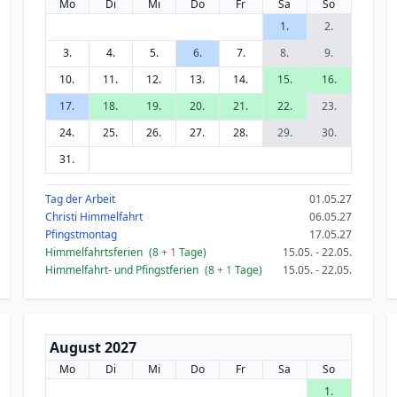
Mo
Di
Mi
Do
Fr
Sa
So
1.
2.
3.
4.
5.
6.
7.
8.
9.
10.
11.
12.
13.
14.
15.
16.
17.
18.
19.
20.
21.
22.
23.
24.
25.
26.
27.
28.
29.
30.
31.
Tag der Arbeit
01.05.27
Christi Himmelfahrt
06.05.27
Pfingstmontag
17.05.27
Himmelfahrtsferien
(8
+ 1
Tage)
15.05. - 22.05.
Himmelfahrt- und Pfingstferien
(8
+ 1
Tage)
15.05. - 22.05.
August 2027
Mo
Di
Mi
Do
Fr
Sa
So
1.