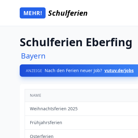
Zum Hauptinhalt springen
Schulferien
MEHR!
Mehr Schulferien
Schulferien Eberfing
Bayern
Nach den Ferien neuer Job?
vutuv.de/jobs
ANZEIGE
NAME
Weihnachtsferien 2025
Frühjahrsferien
Osterferien