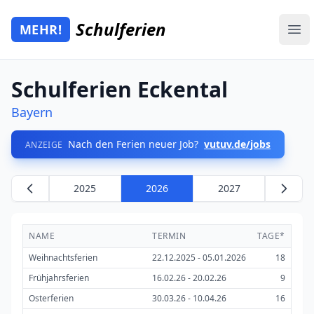
Zum Hauptinhalt springen
Schulferien
MEHR!
Mehr Schulferien
Ope
Schulferien Eckental
Bayern
Nach den Ferien neuer Job?
vutuv.de/jobs
ANZEIGE
2025
2026
2027
NAME
TERMIN
TAGE*
Weihnachtsferien
22.12.2025 - 05.01.2026
18
Frühjahrsferien
16.02.26 - 20.02.26
9
Osterferien
30.03.26 - 10.04.26
16