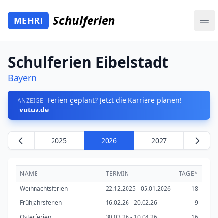
Zum Hauptinhalt springen
Schulferien
MEHR!
Mehr Schulferien
Ope
Schulferien Eibelstadt
Bayern
Ferien geplant? Jetzt die Karriere planen!
ANZEIGE
vutuv.de
2025
2026
2027
NAME
TERMIN
TAGE*
Weihnachtsferien
22.12.2025 - 05.01.2026
18
Frühjahrsferien
16.02.26 - 20.02.26
9
Osterferien
30.03.26 - 10.04.26
16