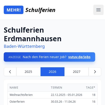
Zum Hauptinhalt springen
Schulferien
MEHR!
Mehr Schulferien
Ope
Schulferien
Erdmannhausen
Baden-Württemberg
Nach den Ferien neuer Job?
vutuv.de/jobs
ANZEIGE
2025
2026
2027
NAME
TERMIN
TAGE*
Weihnachtsferien
22.12.2025 - 05.01.2026
18
Osterferien
30.03.26 - 11.04.26
16