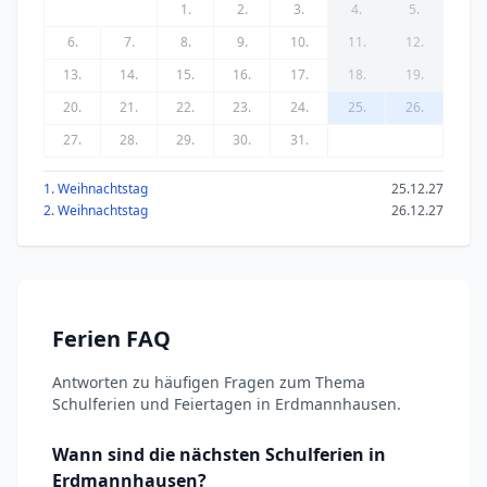
1.
2.
3.
4.
5.
6.
7.
8.
9.
10.
11.
12.
13.
14.
15.
16.
17.
18.
19.
20.
21.
22.
23.
24.
25.
26.
27.
28.
29.
30.
31.
1. Weihnachtstag
25.12.27
2. Weihnachtstag
26.12.27
Ferien FAQ
Antworten zu häufigen Fragen zum Thema
Schulferien und Feiertagen in Erdmannhausen.
Wann sind die nächsten Schulferien in
Erdmannhausen?