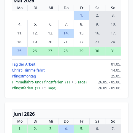
Mai 2026
Mo
Di
Mi
Do
Fr
Sa
So
1.
2.
3.
4.
5.
6.
7.
8.
9.
10.
11.
12.
13.
14.
15.
16.
17.
18.
19.
20.
21.
22.
23.
24.
25.
26.
27.
28.
29.
30.
31.
Tag der Arbeit
01.05.
Christi Himmelfahrt
14.05.
Pfingstmontag
25.05.
Himmelfahrt- und Pfingstferien
(11
+ 5
Tage)
26.05. - 05.06.
Pfingstferien
(11
+ 5
Tage)
26.05. - 05.06.
Juni 2026
Mo
Di
Mi
Do
Fr
Sa
So
1.
2.
3.
4.
5.
6.
7.