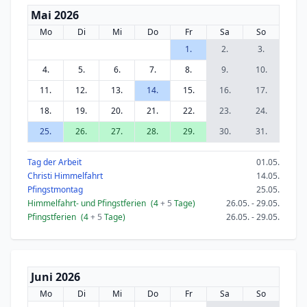
Mai 2026
Mo
Di
Mi
Do
Fr
Sa
So
1.
2.
3.
4.
5.
6.
7.
8.
9.
10.
11.
12.
13.
14.
15.
16.
17.
18.
19.
20.
21.
22.
23.
24.
25.
26.
27.
28.
29.
30.
31.
Tag der Arbeit
01.05.
Christi Himmelfahrt
14.05.
Pfingstmontag
25.05.
Himmelfahrt- und Pfingstferien
(4
+ 5
Tage)
26.05. - 29.05.
Pfingstferien
(4
+ 5
Tage)
26.05. - 29.05.
Juni 2026
Mo
Di
Mi
Do
Fr
Sa
So