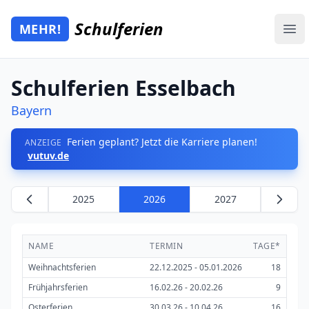
Zum Hauptinhalt springen
Schulferien
MEHR!
Mehr Schulferien
Ope
Schulferien Esselbach
Bayern
Ferien geplant? Jetzt die Karriere planen!
ANZEIGE
vutuv.de
2025
2026
2027
NAME
TERMIN
TAGE*
Weihnachtsferien
22.12.2025 - 05.01.2026
18
Frühjahrsferien
16.02.26 - 20.02.26
9
Osterferien
30.03.26 - 10.04.26
16