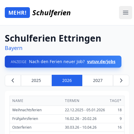
Zum Hauptinhalt springen
Schulferien
MEHR!
Mehr Schulferien
Ope
Schulferien Ettringen
Bayern
Nach den Ferien neuer Job?
vutuv.de/jobs
ANZEIGE
2025
2026
2027
NAME
TERMIN
TAGE*
Weihnachtsferien
22.12.2025 - 05.01.2026
18
Frühjahrsferien
16.02.26 - 20.02.26
9
Osterferien
30.03.26 - 10.04.26
16