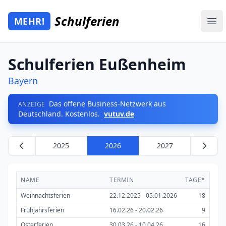
Zum Hauptinhalt springen
Schulferien
MEHR!
Mehr Schulferien
Ope
Schulferien Eußenheim
Bayern
Das offene Business-Netzwerk aus
ANZEIGE
Deutschland. Kostenlos.
vutuv.de
2025
2026
2027
NAME
TERMIN
TAGE*
Weihnachtsferien
22.12.2025 - 05.01.2026
18
Frühjahrsferien
16.02.26 - 20.02.26
9
Osterferien
30.03.26 - 10.04.26
16