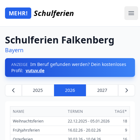
Zum Hauptinhalt springen
Schulferien
MEHR!
Mehr Schulferien
Ope
Schulferien Falkenberg
Bayern
Im Beruf gefunden werden? Dein kostenloses
ANZEIGE
Profil:
vutuv.de
2025
2026
2027
NAME
TERMIN
TAGE*
Weihnachtsferien
22.12.2025 - 05.01.2026
18
Frühjahrsferien
16.02.26 - 20.02.26
9
Osterferien
30.03.26 - 10.04.26
16